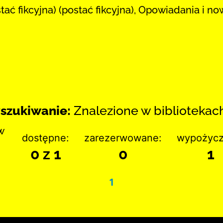
ać fikcyjna) (postać fikcyjna), Opowiadania i now
szukiwanie:
Znalezione w bibliotekach:
w
dostępne:
zarezerwowane:
wypożycz
0 z 1
0
1
1