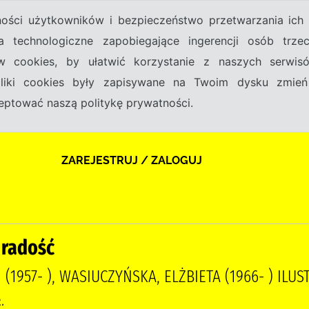
tności użytkowników i bezpieczeństwo przetwarzania ic
a technologiczne zapobiegające ingerencji osób trz
w cookies, by ułatwić korzystanie z naszych serwi
 pliki cookies były zapisywane na Twoim dysku zmień
kceptować naszą politykę prywatności.
ZAREJESTRUJ / ZALOGUJ
 radość
(1957- ), WASIUCZYŃSKA, ELŻBIETA (1966- ) ILU
.