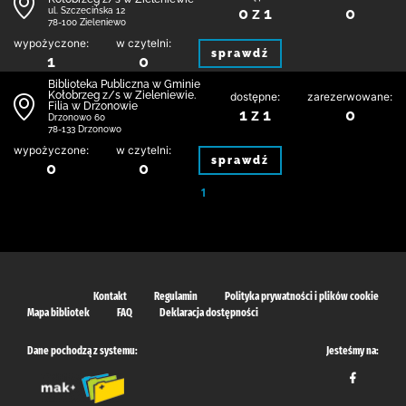
0 z 1
0
ul. Szczecińska 12
78-100 Zieleniewo
wypożyczone:
w czytelni:
sprawdź
1
0
Biblioteka Publiczna w Gminie
Kołobrzeg z/s w Zieleniewie.
dostępne:
zarezerwowane:
Filia w Drzonowie
1 z 1
0
Drzonowo 60
78-133 Drzonowo
wypożyczone:
w czytelni:
sprawdź
0
0
1
Kontakt
Regulamin
Polityka prywatności i plików cookie
Mapa bibliotek
FAQ
Deklaracja dostępności
Dane pochodzą z systemu:
Jesteśmy na: