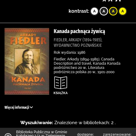
kontrast:
Kanada pachnąca żywicą
FIEDLER, ARKADY (1894-1985),
WYDAWNICTWO POZNAŃSKIE
Rok wydania: 1986
Fiedler, Arkady (1894-1985), Canada
Description and travel, Kanada Kanada
podróżnictwo 20 w., Literatura
podróżnicza polska 20 w., 1901-2000
Więcej informacji
Wyszukiwanie:
Znalezione w bibliotekach: 2 .
Biblioteka Publiczna w Gminie
dostępne:
zarezerwowane:
Kołobrzeg z/s w Zieleniewie