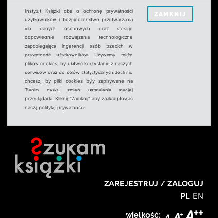
Instytut Książki dba o ochronę prywatności
ZAMKNIJ
użytkowników i bezpieczeństwo przetwarzania
ich danych osobowych oraz stosuje
odpowiednie rozwiązania technologiczne
zapobiegające ingerencji osób trzecich w
prywatność użytkowników. Używamy także
plików cookies, by ułatwić korzystanie z naszych
serwisów oraz do celów statystycznych.Jeśli nie
chcesz, by pliki cookies były zapisywane na
Twoim dysku zmień ustawienia swojej
przeglądarki. Kliknij "Zamknij" aby zaakceptować
naszą politykę prywatności.
ZAREJESTRUJ / ZALOGUJ
PL
EN
wielkość: