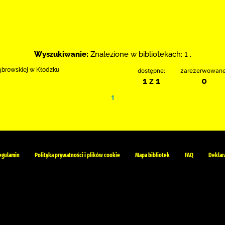
Wyszukiwanie:
Znalezione w bibliotekach: 1 .
Dąbrowskiej w Kłodzku
dostępne:
zarezerwowane
1 z 1
0
1
egulamin
Polityka prywatności i plików cookie
Mapa bibliotek
FAQ
Deklar