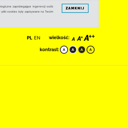
logiczne zapobiegające ingerencji osób
ZAMKNIJ
 pliki cookies były zapisywane na Twoim
PL
EN
wielkość:
kontrast: