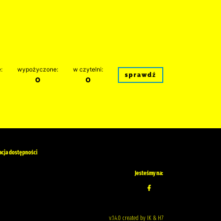
:
wypożyczone:
w czytelni:
sprawdź
0
0
acja dostępności
Jesteśmy na:
v.1.4.0 created by IK & H7