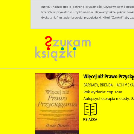
Instytut Książki dba o ochronę prywatności użytkowników i bezp
trzecich w prywatność użytkowników. Używamy także plików cookies
dysku zmień ustawienia swojej przeglądarki. Kliknij "Zamknij" aby z
Więcej niż Prawo Przycią
BARNABY, BRENDA., JACHIMSKA
Rok wydania: cop. 2010.
Autopsychoterapia metody., 