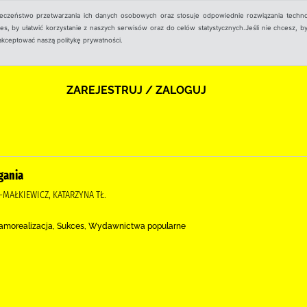
ieczeństwo przetwarzania ich danych osobowych oraz stosuje odpowiednie rozwiązania techno
, by ułatwić korzystanie z naszych serwisów oraz do celów statystycznych.Jeśli nie chcesz, by
aakceptować naszą politykę prywatności.
ZAREJESTRUJ / ZALOGUJ
gania
-MAŁKIEWICZ, KATARZYNA TŁ.
Samorealizacja, Sukces, Wydawnictwa popularne