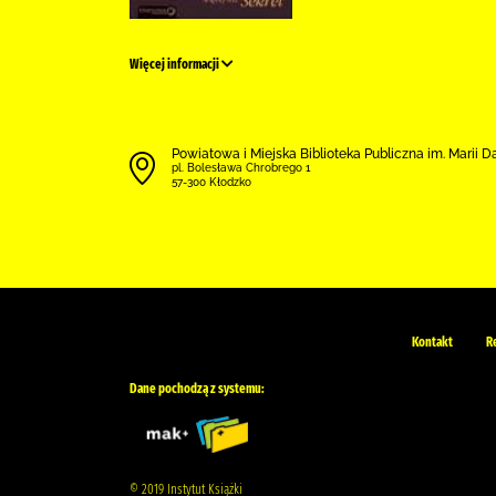
Więcej informacji
Powiatowa i Miejska Biblioteka Publiczna im. Marii 
pl. Bolesława Chrobrego 1
57-300 Kłodzko
Kontakt
R
Dane pochodzą z systemu:
© 2019 Instytut Książki