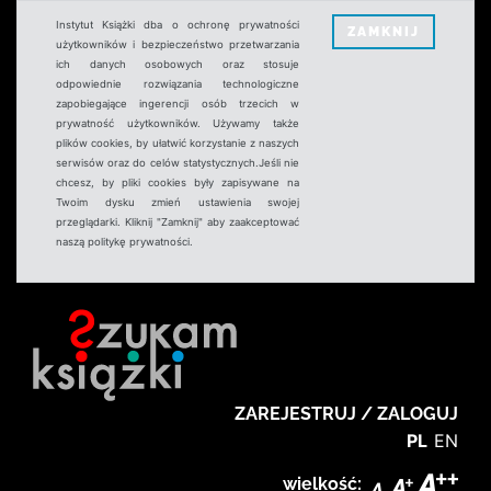
Instytut Książki dba o ochronę prywatności
ZAMKNIJ
użytkowników i bezpieczeństwo przetwarzania
ich danych osobowych oraz stosuje
odpowiednie rozwiązania technologiczne
zapobiegające ingerencji osób trzecich w
prywatność użytkowników. Używamy także
plików cookies, by ułatwić korzystanie z naszych
serwisów oraz do celów statystycznych.Jeśli nie
chcesz, by pliki cookies były zapisywane na
Twoim dysku zmień ustawienia swojej
przeglądarki. Kliknij "Zamknij" aby zaakceptować
naszą politykę prywatności.
ZAREJESTRUJ / ZALOGUJ
PL
EN
wielkość: