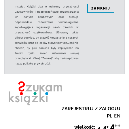
Instytut Książki dba o ochronę prywatności
ZAMKNIJ
użytkowników i bezpieczeństwo przetwarzania
ich danych osobowych oraz stosuje
odpowiednie rozwiązania technologiczne
zapobiegające ingerencji osób trzecich w
prywatność użytkowników. Używamy także
plików cookies, by ułatwić korzystanie z naszych
serwisów oraz do celów statystycznych.Jeśli nie
chcesz, by pliki cookies były zapisywane na
Twoim dysku zmień ustawienia swojej
przeglądarki. Kliknij "Zamknij" aby zaakceptować
naszą politykę prywatności.
ZAREJESTRUJ / ZALOGUJ
PL
EN
wielkość: