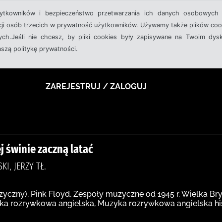
żytkowników i bezpieczeństwo przetwarzania ich danych osobowych 
cji osób trzecich w prywatność użytkowników. Używamy także plików cook
ch.Jeśli nie chcesz, by pliki cookies były zapisywane na Twoim dysk
aszą politykę prywatności.
ZAREJESTRUJ / ZALOGUJ
ej świnie zaczną latać
KI, JERZY TŁ.
zyczny), Pink Floyd, Zespoły muzyczne od 1945 r. Wielka Bry
ka rozrywkowa angielska, Muzyka rozrywkowa angielska hist