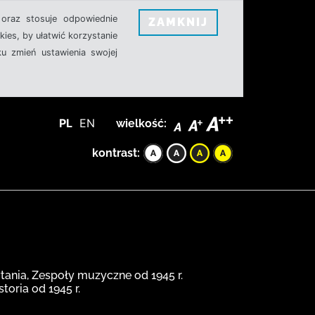
oraz stosuje odpowiednie
ZAMKNIJ
ies, by ułatwić korzystanie
u zmień ustawienia swojej
PL
EN
wielkość:
kontrast:
tania, Zespoły muzyczne od 1945 r.
oria od 1945 r.