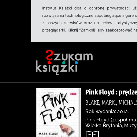
Instytut Książki dba o ochronę prywatności u
rozwiązania technologiczne zapobiegające ingeren
z naszych serwisów oraz do celów statystyczny
przeglądarki. Kliknij "Zamknij" aby zaakceptować n
Pink Floyd : prędz
BLAKE, MARK., MICHALS
Rok wydania: 2012.
Pink Floyd (zespół mu
Wielka Brytania, Muzy