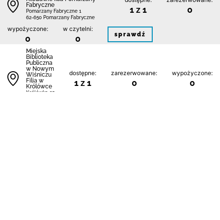
Fabryczne
1 z 1
0
Pomarzany Fabryczne 1
62-650 Pomarzany Fabryczne
wypożyczone:
w czytelni:
sprawdź
0
0
Miejska
Biblioteka
Publiczna
w Nowym
dostępne:
zarezerwowane:
wypożyczone:
Wiśniczu
Filia w
1 z 1
0
0
Królówce
Królówka 25
32-722
Królówka
w czytelni:
sprawdź
0
2 Ośrodek Radioelektroniczny
dostępne:
zarezerwowane:
w Przasnyszu
1 z 1
0
ul. Makowska 69
06-300 Przasnysz
wypożyczone:
w czytelni:
sprawdź
0
0
Augustowskie Placówki
Kultury Miejska Biblioteka
dostępne:
zarezerwowane:
Publiczna w Augustowie
1 z 2
0
ul. Hoża 7
16-300 Augustów