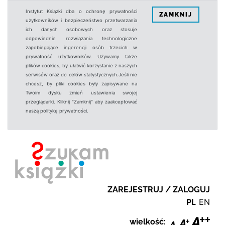
Instytut Książki dba o ochronę prywatności
ZAMKNIJ
użytkowników i bezpieczeństwo przetwarzania
ich danych osobowych oraz stosuje
odpowiednie rozwiązania technologiczne
zapobiegające ingerencji osób trzecich w
prywatność użytkowników. Używamy także
plików cookies, by ułatwić korzystanie z naszych
serwisów oraz do celów statystycznych.Jeśli nie
chcesz, by pliki cookies były zapisywane na
Twoim dysku zmień ustawienia swojej
przeglądarki. Kliknij "Zamknij" aby zaakceptować
naszą politykę prywatności.
ZAREJESTRUJ / ZALOGUJ
PL
EN
wielkość: