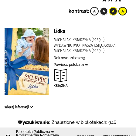
kontrast:
Lidka
MICHALAK, KATARZYNA (1969- ),
WYDAWNICTWO "NASZA KSIĘGARNIA",
MICHALAK, KATARZYNA (1969- ).
Rok wydania: 2013.
Powieść polska 21 w.
Więcej informacji
Wyszukiwanie:
Znalezione w bibliotekach: 946 .
Biblioteka Publiczna w
Kłodawie filia Pomarzany
dostępne:
zarezerwowane: