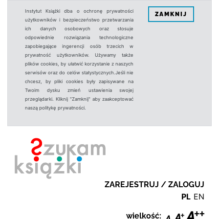
Instytut Książki dba o ochronę prywatności
ZAMKNIJ
użytkowników i bezpieczeństwo przetwarzania
ich danych osobowych oraz stosuje
odpowiednie rozwiązania technologiczne
zapobiegające ingerencji osób trzecich w
prywatność użytkowników. Używamy także
plików cookies, by ułatwić korzystanie z naszych
serwisów oraz do celów statystycznych.Jeśli nie
chcesz, by pliki cookies były zapisywane na
Twoim dysku zmień ustawienia swojej
przeglądarki. Kliknij "Zamknij" aby zaakceptować
naszą politykę prywatności.
ZAREJESTRUJ / ZALOGUJ
PL
EN
wielkość: