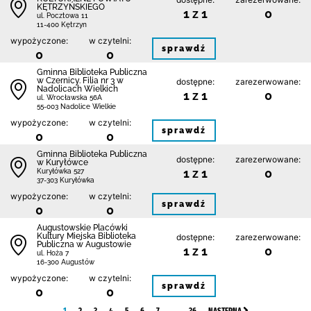
KĘTRZYŃSKIEGO
1 z 1
0
ul. Pocztowa 11
11-400 Kętrzyn
wypożyczone:
w czytelni:
sprawdź
0
0
Gminna Biblioteka Publiczna
w Czernicy. Filia nr 3 w
dostępne:
zarezerwowane:
Nadolicach Wielkich
1 z 1
0
ul. Wrocławska 56A
55-003 Nadolice Wielkie
wypożyczone:
w czytelni:
sprawdź
0
0
Gminna Biblioteka Publiczna
dostępne:
zarezerwowane:
w Kuryłówce
1 z 1
0
Kuryłówka 527
37-303 Kuryłówka
wypożyczone:
w czytelni:
sprawdź
0
0
Augustowskie Placówki
Kultury Miejska Biblioteka
dostępne:
zarezerwowane:
Publiczna w Augustowie
1 z 1
0
ul. Hoża 7
16-300 Augustów
wypożyczone:
w czytelni:
sprawdź
0
0