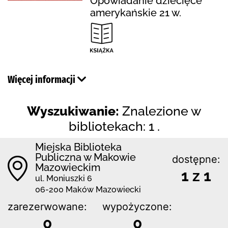
Opowiadanie dziecięce
amerykańskie 21 w.
Więcej informacji
Wyszukiwanie:
Znalezione w
bibliotekach: 1 .
Miejska Biblioteka
Publiczna w Makowie
dostępne:
Mazowieckim
1 z 1
ul. Moniuszki 6
06-200 Maków Mazowiecki
zarezerwowane:
wypożyczone:
0
0