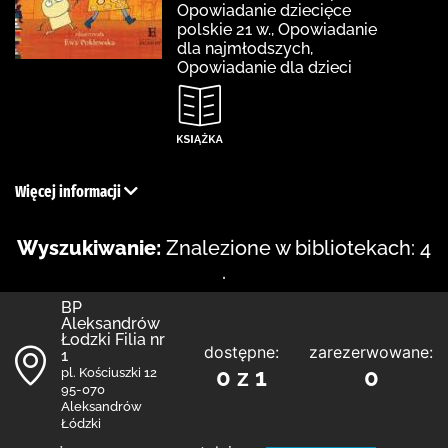
Opowiadanie dziecięce
polskie 21 w., Opowiadanie
dla najmłodszych,
Opowiadanie dla dzieci
Więcej informacji
Wyszukiwanie:
Znalezione w bibliotekach: 4
.
BP
Aleksandrów
Łodzki Filia nr
dostępne:
zarezerwowane:
1
0 z 1
0
pl. Kościuszki 12
95-070
Aleksandrów
Łódzki