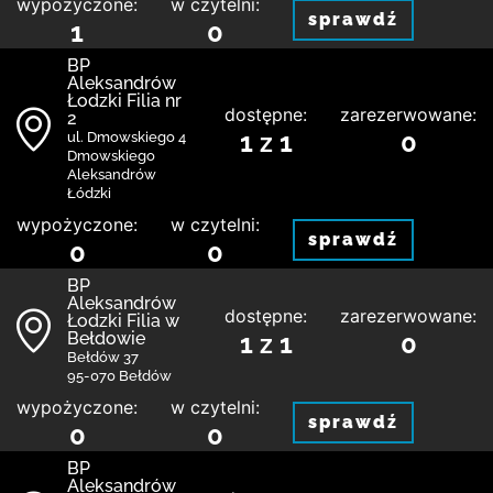
wypożyczone:
w czytelni:
sprawdź
1
0
BP
Aleksandrów
Łodzki Filia nr
dostępne:
zarezerwowane:
2
1 z 1
0
ul. Dmowskiego 4
Dmowskiego
Aleksandrów
Łódzki
wypożyczone:
w czytelni:
sprawdź
0
0
BP
Aleksandrów
dostępne:
zarezerwowane:
Łodzki Filia w
Bełdowie
1 z 1
0
Bełdów 37
95-070 Bełdów
wypożyczone:
w czytelni:
sprawdź
0
0
BP
Aleksandrów