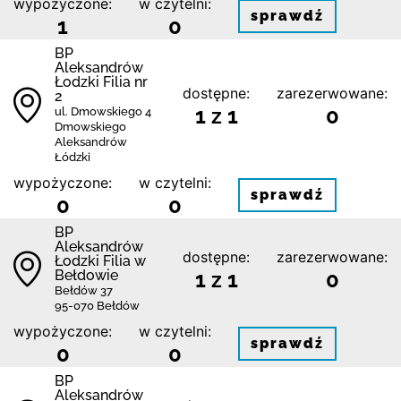
wypożyczone:
w czytelni:
sprawdź
1
0
BP
Aleksandrów
Łodzki Filia nr
dostępne:
zarezerwowane:
2
1 z 1
0
ul. Dmowskiego 4
Dmowskiego
Aleksandrów
Łódzki
wypożyczone:
w czytelni:
sprawdź
0
0
BP
Aleksandrów
dostępne:
zarezerwowane:
Łodzki Filia w
Bełdowie
1 z 1
0
Bełdów 37
95-070 Bełdów
wypożyczone:
w czytelni:
sprawdź
0
0
BP
Aleksandrów