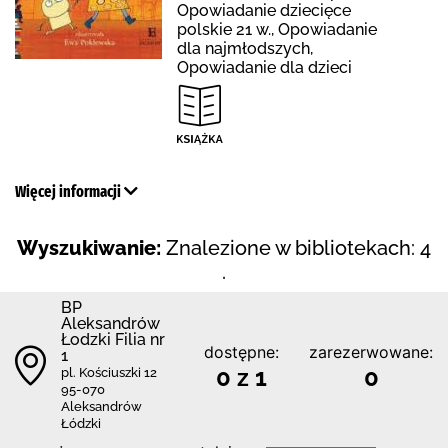
Opowiadanie dziecięce
polskie 21 w., Opowiadanie
dla najmłodszych,
Opowiadanie dla dzieci
Więcej informacji
Wyszukiwanie:
Znalezione w bibliotekach: 4
.
BP
Aleksandrów
Łodzki Filia nr
dostępne:
zarezerwowane:
1
0 z 1
0
pl. Kościuszki 12
95-070
Aleksandrów
Łódzki