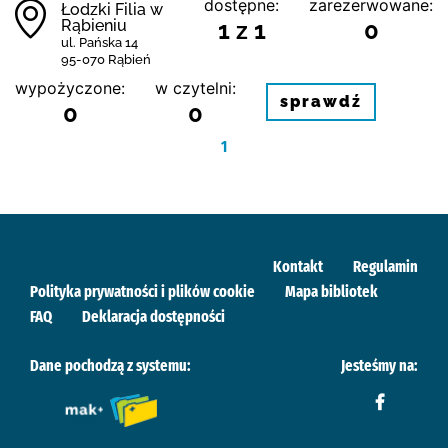
dostępne:
zarezerwowane:
Łodzki Filia w
Rąbieniu
1 z 1
0
ul. Pańska 14
95-070 Rąbień
wypożyczone:
w czytelni:
sprawdź
0
0
1
Kontakt
Regulamin
Polityka prywatności i plików cookie
Mapa bibliotek
FAQ
Deklaracja dostępności
Dane pochodzą z systemu:
Jesteśmy na: