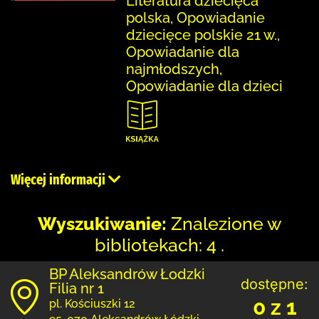
Literatura dziecięca
polska, Opowiadanie
dziecięce polskie 21 w.,
Opowiadanie dla
najmłodszych,
Opowiadanie dla dzieci
Więcej informacji
Wyszukiwanie:
Znalezione w
bibliotekach: 4 .
BP Aleksandrów Łodzki
dostępne:
Filia nr 1
0 z 1
pl. Kościuszki 12