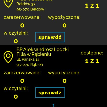
1 z 1
Bełdów 37
95-070 Bełdów
zarezerwowane:
wypożyczone:
0
0
w czytelni:
sprawdź
0
BP Aleksandrów Łodzki
dostępne:
Filia w Rąbieniu
1 z 1
ul. Pańska 14
95-070 Rąbień
zarezerwowane:
wypożyczone:
0
0
w czytelni:
sprawdź
0
1