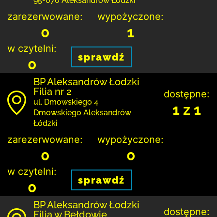
95-070 Aleksandrów Łódzki
zarezerwowane:
wypożyczone:
0
1
w czytelni:
sprawdź
0
BP Aleksandrów Łodzki
Filia nr 2
dostępne:
ul. Dmowskiego 4
1 z 1
Dmowskiego Aleksandrów
Łódzki
zarezerwowane:
wypożyczone:
0
0
w czytelni:
sprawdź
0
BP Aleksandrów Łodzki
dostępne:
Filia w Bełdowie