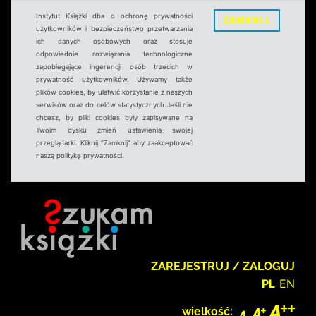
Instytut Książki dba o ochronę prywatności
ZAMKNIJ
użytkowników i bezpieczeństwo przetwarzania
ich danych osobowych oraz stosuje
odpowiednie rozwiązania technologiczne
zapobiegające ingerencji osób trzecich w
prywatność użytkowników. Używamy także
plików cookies, by ułatwić korzystanie z naszych
serwisów oraz do celów statystycznych.Jeśli nie
chcesz, by pliki cookies były zapisywane na
Twoim dysku zmień ustawienia swojej
przeglądarki. Kliknij "Zamknij" aby zaakceptować
naszą politykę prywatności.
ZAREJESTRUJ / ZALOGUJ
PL
EN
wielkość: