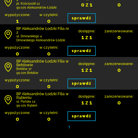
0 z 1
0
pl. Kościuszki 12
95-070 Aleksandrów Łódzki
wypożyczone:
w czytelni:
sprawdź
1
0
BP Aleksandrów Łodzki Filia nr
dostępne:
zarezerwowane:
2
1 z 1
0
ul. Dmowskiego 4
Dmowskiego Aleksandrów Łódzki
wypożyczone:
w czytelni:
sprawdź
0
0
BP Aleksandrów Łodzki Filia w
dostępne:
zarezerwowane:
Bełdowie
1 z 1
0
Bełdów 37
95-070 Bełdów
wypożyczone:
w czytelni:
sprawdź
0
0
BP Aleksandrów Łodzki Filia w
dostępne:
zarezerwowane:
Rąbieniu
1 z 1
0
ul. Pańska 14
95-070 Rąbień
wypożyczone:
w czytelni:
sprawdź
0
0
1