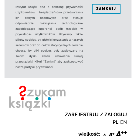
Instytut Książki dba o ochronę prywatności
ZAMKNIJ
użytkowników i bezpieczeństwo przetwarzania
ich danych osobowych oraz stosuje
odpowiednie rozwiązania technologiczne
zapobiegające ingerencji osób trzecich w
prywatność użytkowników. Używamy także
plików cookies, by ułatwić korzystanie z naszych
serwisów oraz do celów statystycznych.Jeśli nie
chcesz, by pliki cookies były zapisywane na
Twoim dysku zmień ustawienia swojej
przeglądarki. Kliknij "Zamknij" aby zaakceptować
naszą politykę prywatności.
ZAREJESTRUJ / ZALOGUJ
PL
EN
wielkość: