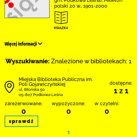
gm. Podkowa Leśna), Felieton
polski 20 w., 1901-2000
Więcej informacji
Wyszukiwanie:
Znalezione w bibliotekach: 1
.
Miejska Biblioteka Publiczna im.
dostępne:
Poli Gojawiczyńskiej
1 z 1
ul. Błońska 50
05-807 Podkowa Leśna
zarezerwowane:
wypożyczone:
w czytelni:
0
0
0
sprawdź
1