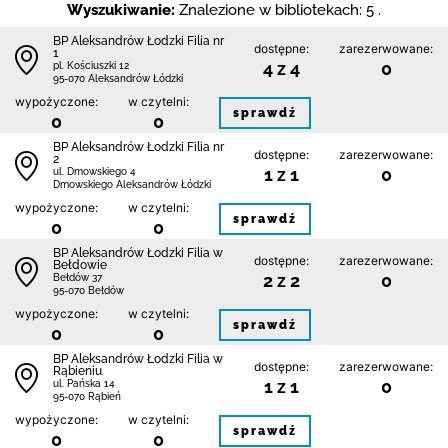
Wyszukiwanie:
Znalezione w bibliotekach: 5 .
BP Aleksandrów Łodzki Filia nr
dostępne:
zarezerwowane:
1
4 z 4
0
pl. Kościuszki 12
95-070 Aleksandrów Łódzki
wypożyczone:
w czytelni:
sprawdź
0
0
BP Aleksandrów Łodzki Filia nr
dostępne:
zarezerwowane:
2
1 z 1
0
ul. Dmowskiego 4
Dmowskiego Aleksandrów Łódzki
wypożyczone:
w czytelni:
sprawdź
0
0
BP Aleksandrów Łodzki Filia w
dostępne:
zarezerwowane:
Bełdowie
2 z 2
0
Bełdów 37
95-070 Bełdów
wypożyczone:
w czytelni:
sprawdź
0
0
BP Aleksandrów Łodzki Filia w
dostępne:
zarezerwowane:
Rąbieniu
1 z 1
0
ul. Pańska 14
95-070 Rąbień
wypożyczone:
w czytelni:
sprawdź
0
0