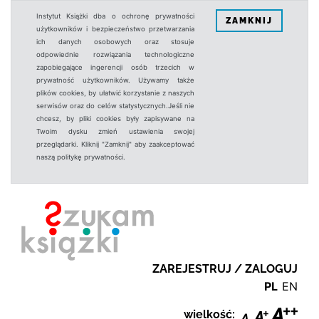
Instytut Książki dba o ochronę prywatności
ZAMKNIJ
użytkowników i bezpieczeństwo przetwarzania
ich danych osobowych oraz stosuje
odpowiednie rozwiązania technologiczne
zapobiegające ingerencji osób trzecich w
prywatność użytkowników. Używamy także
plików cookies, by ułatwić korzystanie z naszych
serwisów oraz do celów statystycznych.Jeśli nie
chcesz, by pliki cookies były zapisywane na
Twoim dysku zmień ustawienia swojej
przeglądarki. Kliknij "Zamknij" aby zaakceptować
naszą politykę prywatności.
ZAREJESTRUJ / ZALOGUJ
PL
EN
wielkość: