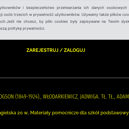
żytkowników i bezpieczeństwo przetwarzania ich danych osobowych 
cji osób trzecich w prywatność użytkowników. Używamy także plików cook
ch.Jeśli nie chcesz, by pliki cookies były zapisywane na Twoim dysk
aszą politykę prywatności.
ZAREJESTRUJ / ZALOGUJ
GSON (1849-1924)., WŁODARKIEWICZ, JADWIGA. TŁ. TŁ., ADA
angielska 20 w., Materiały pomocnicze dla szkół podstawowy