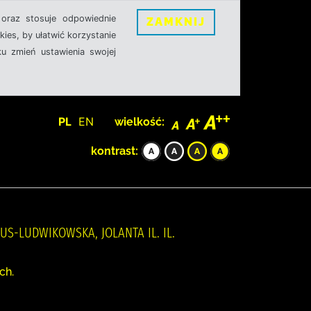
oraz stosuje odpowiednie
ZAMKNIJ
ies, by ułatwić korzystanie
u zmień ustawienia swojej
PL
EN
wielkość:
kontrast:
MUS-LUDWIKOWSKA, JOLANTA IL. IL.
ch.