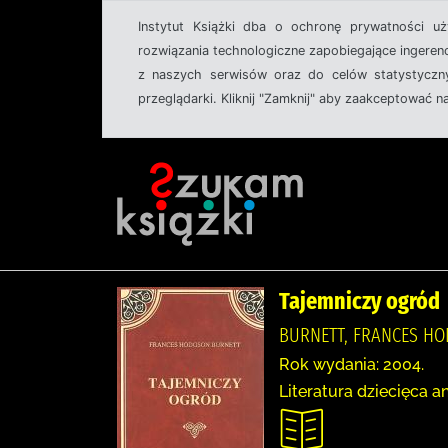
Instytut Książki dba o ochronę prywatności u
rozwiązania technologiczne zapobiegające ingeren
z naszych serwisów oraz do celów statystyczny
przeglądarki. Kliknij "Zamknij" aby zaakceptować n
Tajemniczy ogród
BURNETT, FRANCES HOD
Rok wydania: 2004.
Literatura dziecięca 