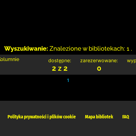
Wyszukiwanie:
Znalezione w bibliotekach: 1 .
 Kolumnie
dostępne:
zarezerwowane:
wyp
2 z 2
0
1
Polityka prywatności i plików cookie
Mapa bibliotek
FAQ