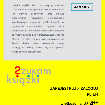
Instytut Książki dba o ochronę prywatności
ZAMKNIJ
użytkowników i bezpieczeństwo przetwarzania
ich danych osobowych oraz stosuje
odpowiednie rozwiązania technologiczne
zapobiegające ingerencji osób trzecich w
prywatność użytkowników. Używamy także
plików cookies, by ułatwić korzystanie z naszych
serwisów oraz do celów statystycznych.Jeśli nie
chcesz, by pliki cookies były zapisywane na
Twoim dysku zmień ustawienia swojej
przeglądarki. Kliknij "Zamknij" aby zaakceptować
naszą politykę prywatności.
ZAREJESTRUJ / ZALOGUJ
PL
EN
wielkość: