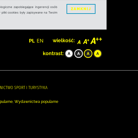
logiczne zapobiegające ingerencji osób
ZAMKNIJ
 pliki cookies były zapisywane na Twoim
PL
EN
wielkość:
kontrast:
AWNICTWO SPORT I TURYSTYKA
opularne, Wydawnictwa popularne