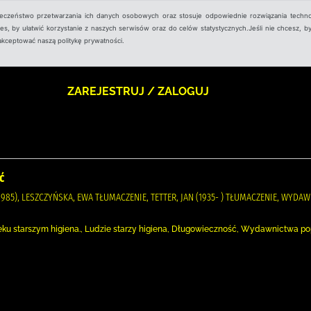
ieczeństwo przetwarzania ich danych osobowych oraz stosuje odpowiednie rozwiązania techno
, by ułatwić korzystanie z naszych serwisów oraz do celów statystycznych.Jeśli nie chcesz, by
aakceptować naszą politykę prywatności.
ZAREJESTRUJ / ZALOGUJ
ć
1985), LESZCZYŃSKA, EWA TŁUMACZENIE, TETTER, JAN (1935- ) TŁUMACZENIE, WYD
ku starszym higiena., Ludzie starzy higiena, Długowieczność, Wydawnictwa p