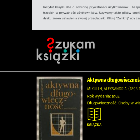
Instytut Książki dba o ochronę prywatności użytkowników i bezp
trzecich w prywatność użytkowników. Używamy także plików cookies
dysku zmień ustawienia swojej przeglądarki. Kliknij "Zamknij" aby z
Aktywna długowiecznoś
MIKULIN, ALEKSANDR A. (1895-
Rok wydania: 1984
Długowieczność, Osoby w wie