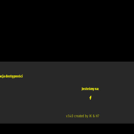
acja dostępności
Jesteśmy na:
v.1.4.0 created by IK & H7