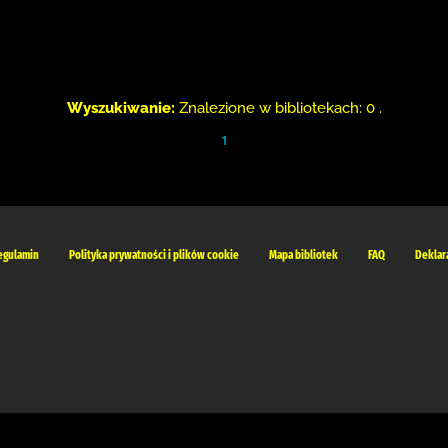
Wyszukiwanie:
Znalezione w bibliotekach: 0 .
1
egulamin
Polityka prywatności i plików cookie
Mapa bibliotek
FAQ
Deklar