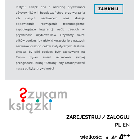
Instytut Książki dba o ochronę prywatności
ZAMKNIJ
użytkowników i bezpieczeństwo przetwarzania
ich danych osobowych oraz stosuje
odpowiednie rozwiązania technologiczne
zapobiegające ingerencji osób trzecich w
prywatność użytkowników. Używamy także
plików cookies, by ułatwić korzystanie z naszych
serwisów oraz do celów statystycznych.Jeśli nie
chcesz, by pliki cookies były zapisywane na
Twoim dysku zmień ustawienia swojej
przeglądarki. Kliknij "Zamknij" aby zaakceptować
naszą politykę prywatności.
ZAREJESTRUJ / ZALOGUJ
PL
EN
wielkość: