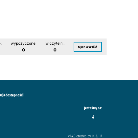
:
wypożyczone:
w czytelni:
sprawdź
0
0
acja dostępności
Jesteśmy na:
v.1.4.0 created by IK & H7