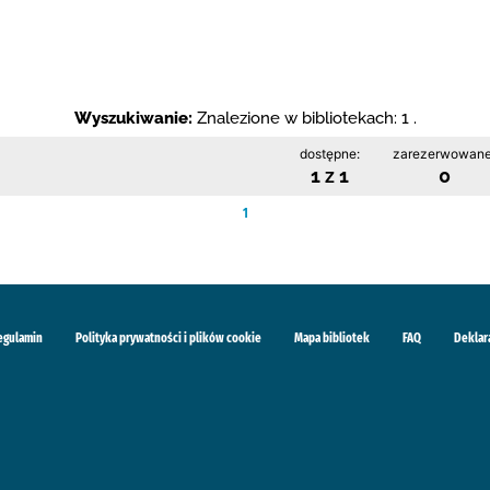
Wyszukiwanie:
Znalezione w bibliotekach: 1 .
dostępne:
zarezerwowane
1 z 1
0
1
egulamin
Polityka prywatności i plików cookie
Mapa bibliotek
FAQ
Deklar