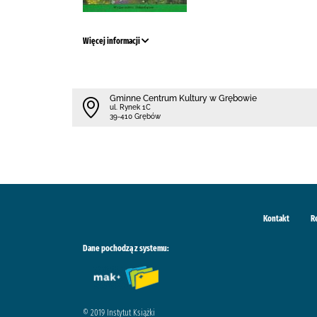
Więcej informacji
Gminne Centrum Kultury w Grębowie
ul. Rynek 1C
39-410 Grębów
Kontakt
R
Dane pochodzą z systemu:
© 2019 Instytut Książki