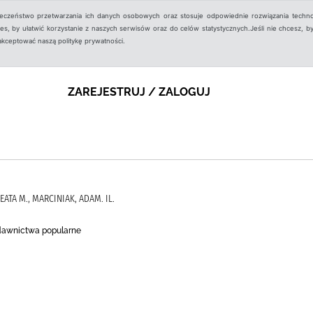
ieczeństwo przetwarzania ich danych osobowych oraz stosuje odpowiednie rozwiązania techno
, by ułatwić korzystanie z naszych serwisów oraz do celów statystycznych.Jeśli nie chcesz, by
aakceptować naszą politykę prywatności.
ZAREJESTRUJ / ZALOGUJ
EATA M., MARCINIAK, ADAM. IL.
ydawnictwa popularne