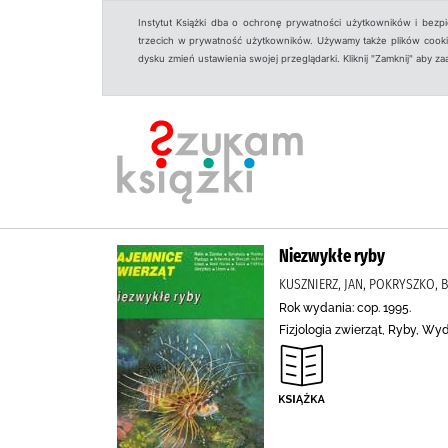
Instytut Książki dba o ochronę prywatności użytkowników i bezp
trzecich w prywatność użytkowników. Używamy także plików cookies
dysku zmień ustawienia swojej przeglądarki. Kliknij "Zamknij" aby z
Niezwykłe ryby
KUSZNIERZ, JAN, POKRYSZKO, B
Rok wydania: cop. 1995.
Fizjologia zwierząt, Ryby, W