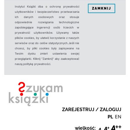
Instytut Książki dba o ochronę prywatności
ZAMKNIJ
użytkowników i bezpieczeństwo przetwarzania
ich danych osobowych oraz stosuje
odpowiednie rozwiązania technologiczne
zapobiegające ingerencji osób trzecich w
prywatność użytkowników. Używamy także
plików cookies, by ułatwić korzystanie z naszych
serwisów oraz do celów statystycznych.Jeśli nie
chcesz, by pliki cookies były zapisywane na
Twoim dysku zmień ustawienia swojej
przeglądarki. Kliknij "Zamknij" aby zaakceptować
naszą politykę prywatności.
ZAREJESTRUJ / ZALOGUJ
PL
EN
wielkość: