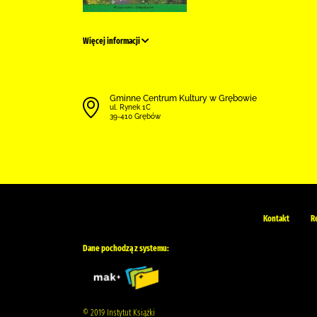
Więcej informacji
Gminne Centrum Kultury w Grębowie
ul. Rynek 1C
39-410 Grębów
Kontakt
R
Dane pochodzą z systemu:
© 2019 Instytut Książki