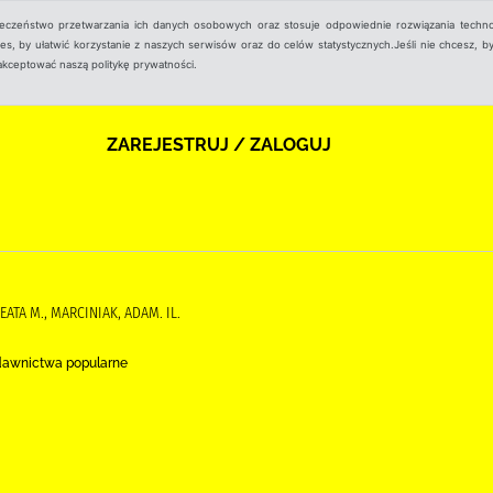
ieczeństwo przetwarzania ich danych osobowych oraz stosuje odpowiednie rozwiązania techno
, by ułatwić korzystanie z naszych serwisów oraz do celów statystycznych.Jeśli nie chcesz, by
aakceptować naszą politykę prywatności.
ZAREJESTRUJ / ZALOGUJ
EATA M., MARCINIAK, ADAM. IL.
ydawnictwa popularne