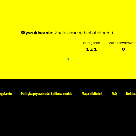
Wyszukiwanie:
Znalezione w bibliotekach: 1 .
dostępne:
zarezerwowane
1 z 1
0
1
egulamin
Polityka prywatności i plików cookie
Mapa bibliotek
FAQ
Deklar