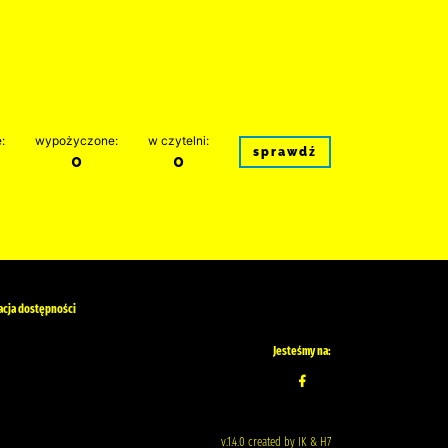
:
wypożyczone:
w czytelni:
sprawdź
0
0
acja dostępności
Jesteśmy na:
v.1.4.0 created by IK & H7