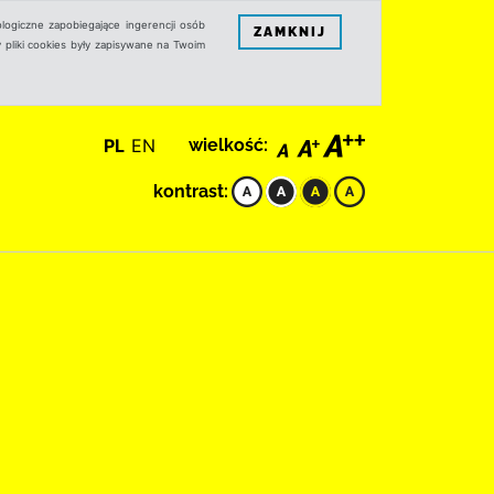
logiczne zapobiegające ingerencji osób
ZAMKNIJ
 pliki cookies były zapisywane na Twoim
PL
EN
wielkość:
kontrast: