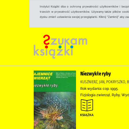
Instytut Książki dba o ochronę prywatności użytkowników i bezp
trzecich w prywatność użytkowników. Używamy także plików cookies
dysku zmień ustawienia swojej przeglądarki. Kliknij "Zamknij" aby z
Niezwykłe ryby
KUSZNIERZ, JAN, POKRYSZKO, B
Rok wydania: cop. 1995.
Fizjologia zwierząt, Ryby, W