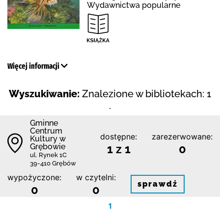
Wydawnictwa popularne
Więcej informacji
Wyszukiwanie:
Znalezione w bibliotekach: 1
.
Gminne
Centrum
dostępne:
zarezerwowane:
Kultury w
Grębowie
1 z 1
0
ul. Rynek 1C
39-410 Grębów
wypożyczone:
w czytelni:
sprawdź
0
0
1