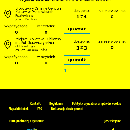
Biblioteka - Gminne Centrum
dostępne:
zarezerwowane:
Kultury w Przelewicach
1 z 1
0
Przelewice 53
74-210 Przelewice
wypożyczone:
w czytelni:
sprawdź
0
0
Miejska Biblioteka Publiczna
dostępne:
zarezerwowane:
im. Poli Gojawiczyńskiej
3 z 3
0
ul. Błońska 50
05-807 Podkowa Leśna
wypożyczone:
w czytelni:
sprawdź
0
0
1
Kontakt
Regulamin
Polityka prywatności i plików cookie
Mapa bibliotek
FAQ
Deklaracja dostępności
Dane pochodzą z systemu:
Jesteśmy na: