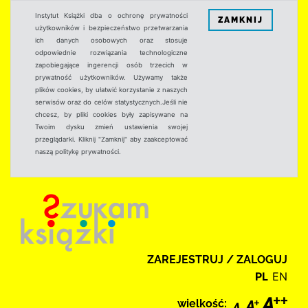
Instytut Książki dba o ochronę prywatności
ZAMKNIJ
użytkowników i bezpieczeństwo przetwarzania
ich danych osobowych oraz stosuje
odpowiednie rozwiązania technologiczne
zapobiegające ingerencji osób trzecich w
prywatność użytkowników. Używamy także
plików cookies, by ułatwić korzystanie z naszych
serwisów oraz do celów statystycznych.Jeśli nie
chcesz, by pliki cookies były zapisywane na
Twoim dysku zmień ustawienia swojej
przeglądarki. Kliknij "Zamknij" aby zaakceptować
naszą politykę prywatności.
ZAREJESTRUJ / ZALOGUJ
PL
EN
wielkość: