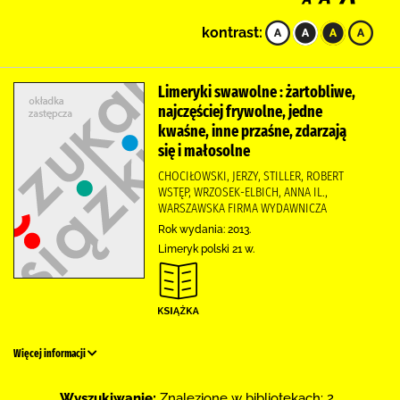
kontrast:
Limeryki swawolne : żartobliwe,
najczęściej frywolne, jedne
kwaśne, inne przaśne, zdarzają
się i małosolne
CHOCIŁOWSKI, JERZY, STILLER, ROBERT
WSTĘP, WRZOSEK-ELBICH, ANNA IL.,
WARSZAWSKA FIRMA WYDAWNICZA
Rok wydania: 2013.
Limeryk polski 21 w.
Więcej informacji
Wyszukiwanie:
Znalezione w bibliotekach: 2 .