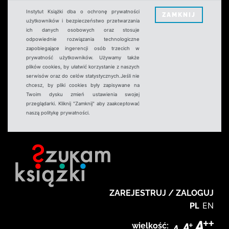
Instytut Książki dba o ochronę prywatności
ZAMKNIJ
użytkowników i bezpieczeństwo przetwarzania
ich danych osobowych oraz stosuje
odpowiednie rozwiązania technologiczne
zapobiegające ingerencji osób trzecich w
prywatność użytkowników. Używamy także
plików cookies, by ułatwić korzystanie z naszych
serwisów oraz do celów statystycznych.Jeśli nie
chcesz, by pliki cookies były zapisywane na
Twoim dysku zmień ustawienia swojej
przeglądarki. Kliknij "Zamknij" aby zaakceptować
naszą politykę prywatności.
ZAREJESTRUJ / ZALOGUJ
PL
EN
wielkość: