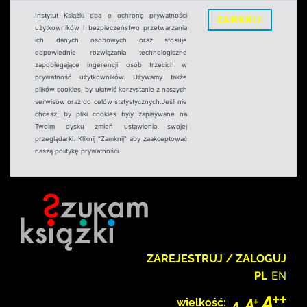
Instytut Książki dba o ochronę prywatności
ZAMKNIJ
użytkowników i bezpieczeństwo przetwarzania
ich danych osobowych oraz stosuje
odpowiednie rozwiązania technologiczne
zapobiegające ingerencji osób trzecich w
prywatność użytkowników. Używamy także
plików cookies, by ułatwić korzystanie z naszych
serwisów oraz do celów statystycznych.Jeśli nie
chcesz, by pliki cookies były zapisywane na
Twoim dysku zmień ustawienia swojej
przeglądarki. Kliknij "Zamknij" aby zaakceptować
naszą politykę prywatności.
ZAREJESTRUJ / ZALOGUJ
PL
EN
wielkość: