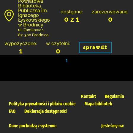
Powiatowa
Biblioteka
Publiczna im.
dostępne:
zarezerwowane:
Ignacego
0 z 1
0
Łyskowskiego
w Brodnicy
ul. Zamkowa 1
87-300 Brodnica
wypożyczone:
w czytelni:
sprawdź
1
0
1
Kontakt
Regulamin
Polityka prywatności i plików cookie
Mapa bibliotek
FAQ
Deklaracja dostępności
Dane pochodzą z systemu:
Jesteśmy na: