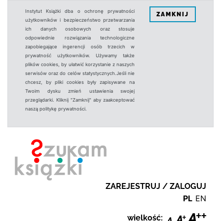
Instytut Książki dba o ochronę prywatności
ZAMKNIJ
użytkowników i bezpieczeństwo przetwarzania
ich danych osobowych oraz stosuje
odpowiednie rozwiązania technologiczne
zapobiegające ingerencji osób trzecich w
prywatność użytkowników. Używamy także
plików cookies, by ułatwić korzystanie z naszych
serwisów oraz do celów statystycznych.Jeśli nie
chcesz, by pliki cookies były zapisywane na
Twoim dysku zmień ustawienia swojej
przeglądarki. Kliknij "Zamknij" aby zaakceptować
naszą politykę prywatności.
ZAREJESTRUJ / ZALOGUJ
PL
EN
wielkość: