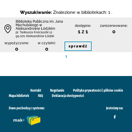
Wyszukiwanie:
Znalezione w bibliotekach: 1 .
Biblioteka Publiczna im. Jana
Machulskiego w
dostępne:
zarezerwowane:
Aleksandrowie Łódzkim
1 z 1
0
pl. Tadeusza Kościuszki 12
95-070 Aleksandrów Łódzki
wypożyczone:
w czytelni:
sprawdź
0
0
1
Kontakt
Regulamin
Polityka prywatności i plików cookie
Mapa bibliotek
FAQ
Deklaracja dostępności
Dane pochodzą z systemu:
Jesteśmy na: