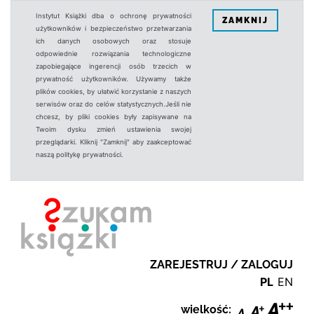
Instytut Książki dba o ochronę prywatności
ZAMKNIJ
użytkowników i bezpieczeństwo przetwarzania
ich danych osobowych oraz stosuje
odpowiednie rozwiązania technologiczne
zapobiegające ingerencji osób trzecich w
prywatność użytkowników. Używamy także
plików cookies, by ułatwić korzystanie z naszych
serwisów oraz do celów statystycznych.Jeśli nie
chcesz, by pliki cookies były zapisywane na
Twoim dysku zmień ustawienia swojej
przeglądarki. Kliknij "Zamknij" aby zaakceptować
naszą politykę prywatności.
ZAREJESTRUJ / ZALOGUJ
PL
EN
wielkość: