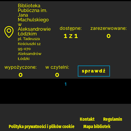
Biblioteka
Publiczna im.
Jana
Machulskiego
w
dostępne:
zarezerwowane:
Aleksandrowie
Łódzkim
1 z 1
0
pl. Tadeusza
Kościuszki 12
95-070
Aleksandrów
Łódzki
wypożyczone:
w czytelni:
sprawdź
0
0
1
Kontakt
Regulamin
Polityka prywatności i plików cookie
Mapa bibliotek