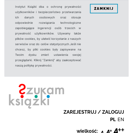
Instytut Książki dba o ochronę prywatności
ZAMKNIJ
użytkowników i bezpieczeństwo przetwarzania
ich danych osobowych oraz stosuje
odpowiednie rozwiązania technologiczne
zapobiegające ingerencji osób trzecich w
prywatność użytkowników. Używamy także
plików cookies, by ułatwić korzystanie z naszych
serwisów oraz do celów statystycznych.Jeśli nie
chcesz, by pliki cookies były zapisywane na
Twoim dysku zmień ustawienia swojej
przeglądarki. Kliknij "Zamknij" aby zaakceptować
naszą politykę prywatności.
ZAREJESTRUJ / ZALOGUJ
PL
EN
wielkość: