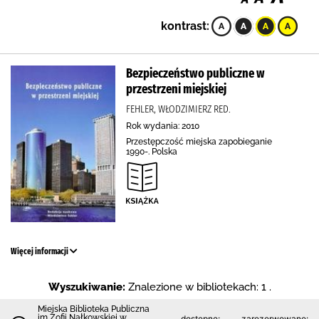
kontrast:
Bezpieczeństwo publiczne w
przestrzeni miejskiej
FEHLER, WŁODZIMIERZ RED.
Rok wydania: 2010
Przestępczość miejska zapobieganie
1990-. Polska
Więcej informacji
Wyszukiwanie:
Znalezione w bibliotekach: 1 .
Miejska Biblioteka Publiczna
im Zofii Nałkowskiej w
dostępne:
zarezerwowane: