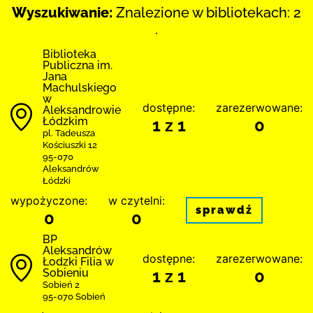
Wyszukiwanie:
Znalezione w bibliotekach: 2
.
Biblioteka
Publiczna im.
Jana
Machulskiego
w
dostępne:
zarezerwowane:
Aleksandrowie
Łódzkim
1 z 1
0
pl. Tadeusza
Kościuszki 12
95-070
Aleksandrów
Łódzki
wypożyczone:
w czytelni:
sprawdź
0
0
BP
Aleksandrów
dostępne:
zarezerwowane:
Łodzki Filia w
Sobieniu
1 z 1
0
Sobień 2
95-070 Sobień