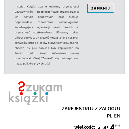
Instytut Książki dba o ochronę prywatności
ZAMKNIJ
użytkowników i bezpieczeństwo przetwarzania
ich danych osobowych oraz stosuje
odpowiednie rozwiązania technologiczne
zapobiegające ingerencji osób trzecich w
prywatność użytkowników. Używamy także
plików cookies, by ułatwić korzystanie z naszych
serwisów oraz do celów statystycznych.Jeśli nie
chcesz, by pliki cookies były zapisywane na
Twoim dysku zmień ustawienia swojej
przeglądarki. Kliknij "Zamknij" aby zaakceptować
naszą politykę prywatności.
ZAREJESTRUJ / ZALOGUJ
PL
EN
wielkość: