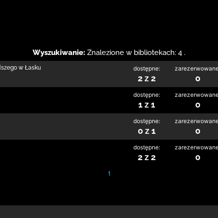
Wyszukiwanie:
Znalezione w bibliotekach: 4 .
odszego w Łasku
dostępne:
zarezerwowane
2 z 2
0
dostępne:
zarezerwowane
1 z 1
0
dostępne:
zarezerwowane
0 z 1
0
dostępne:
zarezerwowane
2 z 2
0
1