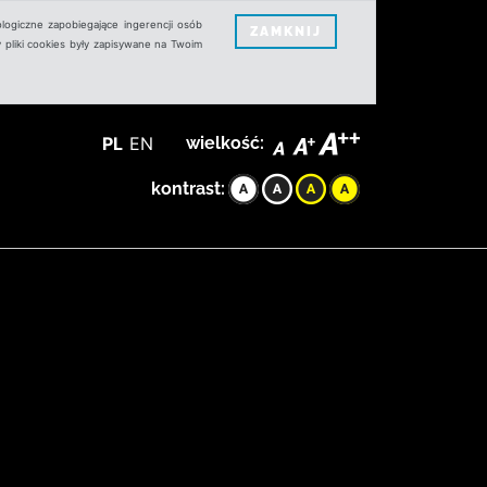
logiczne zapobiegające ingerencji osób
ZAMKNIJ
 pliki cookies były zapisywane na Twoim
PL
EN
wielkość:
kontrast: