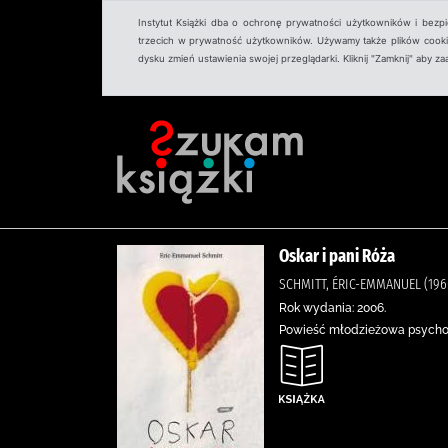
Instytut Książki dba o ochronę prywatności użytkowników i bezp
trzecich w prywatność użytkowników. Używamy także plików cookies
dysku zmień ustawienia swojej przeglądarki. Kliknij "Zamknij" aby z
Oskar i pani Róża
SCHMITT, ÉRIC-EMMANUEL (196
Rok wydania: 2006.
Powieść młodzieżowa psychol