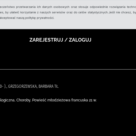
ieczeństwo przetwarzania ich danych osobowych oraz stosuje odpowiednie rozwiązania techno
, by ułatwić korzystanie z naszych serwisów oraz do celów statystycznych.Jeśli nie chcesz, by
aakceptować naszą politykę prywatności.
ZAREJESTRUJ / ZALOGUJ
0- )., GRZEGORZEWSKA, BARBARA TŁ.
ogiczna, Choroby, Powieść młodzieżowa francuska 21 w.