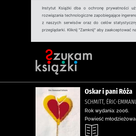
Instytut Książki dba o ochronę prywatności u
rozwiązania technologiczne zapobiegające ingeren
z naszych serwisów oraz do celów statystyczny
przeglądarki. Kliknij "Zamknij" aby zaakceptować n
Oskar i pani Róża
SCHMITT, ÉRIC-EMMANU
Rok wydania: 2006.
Powieść młodzieżowa 