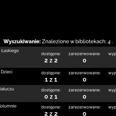
Wyszukiwanie:
Znalezione w bibliotekach: 4 .
a Łaskiego
dostępne:
zarezerwowane:
wyp
2 z 2
0
 Dzieci
dostępne:
zarezerwowane:
wyp
1 z 1
0
 Bałuczu
dostępne:
zarezerwowane:
wyp
0 z 1
0
 Kolumnie
dostępne:
zarezerwowane:
wyp
2 z 2
0