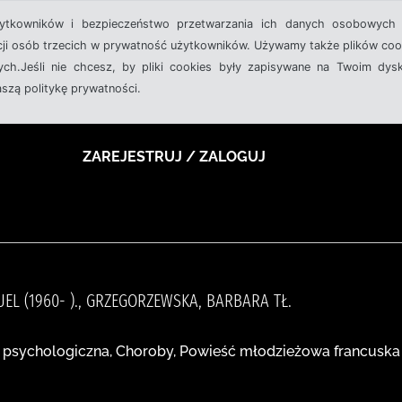
żytkowników i bezpieczeństwo przetwarzania ich danych osobowych 
cji osób trzecich w prywatność użytkowników. Używamy także plików cook
ch.Jeśli nie chcesz, by pliki cookies były zapisywane na Twoim dysk
aszą politykę prywatności.
ZAREJESTRUJ / ZALOGUJ
EL (1960- )., GRZEGORZEWSKA, BARBARA TŁ.
psychologiczna, Choroby, Powieść młodzieżowa francuska 