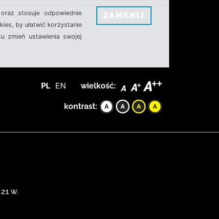
oraz stosuje odpowiednie
ZAMKNIJ
ies, by ułatwić korzystanie
u zmień ustawienia swojej
PL
EN
wielkość:
kontrast:
21 w.