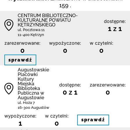
159 .
CENTRUM BIBLIOTECZNO-
KULTURALNE POWIATU
dostępne:
KĘTRZYŃSKIEGO
1 z 1
ul. Pocztowa 11
11-400 Kętrzyn
zarezerwowane:
wypożyczone:
w czytelni:
0
0
0
sprawdź
Augustowskie
Placówki
Kultury
Miejska
dostępne:
zarezerwowane:
Biblioteka
0 z 1
0
Publiczna w
Augustowie
ul. Hoża 7
16-300 Augustów
wypożyczone:
w czytelni:
sprawdź
1
0