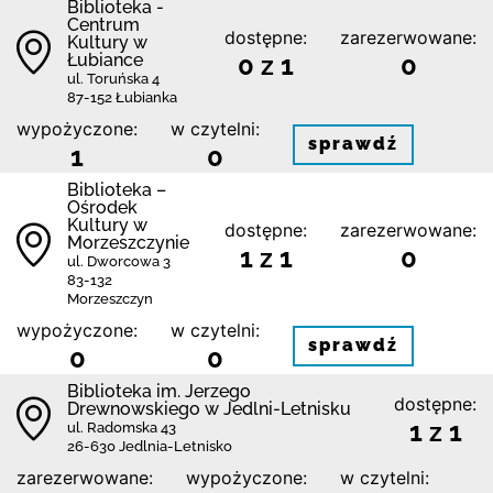
Biblioteka -
Centrum
dostępne:
zarezerwowane:
Kultury w
Łubiance
0 z 1
0
ul. Toruńska 4
87-152 Łubianka
wypożyczone:
w czytelni:
sprawdź
1
0
Biblioteka –
Ośrodek
Kultury w
dostępne:
zarezerwowane:
Morzeszczynie
1 z 1
0
ul. Dworcowa 3
83-132
Morzeszczyn
wypożyczone:
w czytelni:
sprawdź
0
0
Biblioteka im. Jerzego
dostępne:
Drewnowskiego w Jedlni-Letnisku
1 z 1
ul. Radomska 43
26-630 Jedlnia-Letnisko
zarezerwowane:
wypożyczone:
w czytelni: