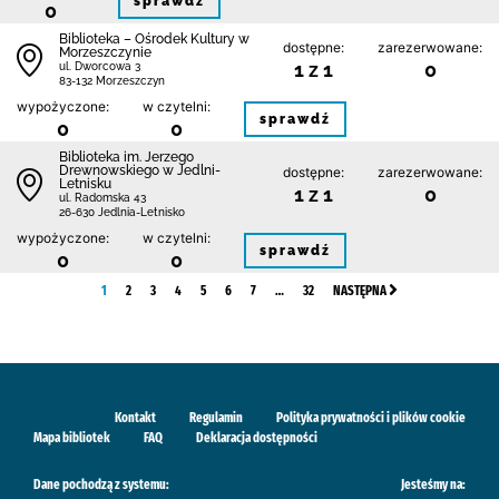
sprawdź
0
Biblioteka – Ośrodek Kultury w
dostępne:
zarezerwowane:
Morzeszczynie
1 z 1
0
ul. Dworcowa 3
83-132 Morzeszczyn
wypożyczone:
w czytelni:
sprawdź
0
0
Biblioteka im. Jerzego
Drewnowskiego w Jedlni-
dostępne:
zarezerwowane:
Letnisku
1 z 1
0
ul. Radomska 43
26-630 Jedlnia-Letnisko
wypożyczone:
w czytelni:
sprawdź
0
0
1
2
3
4
5
6
7
…
32
NASTĘPNA
Kontakt
Regulamin
Polityka prywatności i plików cookie
Mapa bibliotek
FAQ
Deklaracja dostępności
Dane pochodzą z systemu:
Jesteśmy na: