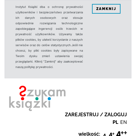
Instytut Książki dba o ochronę prywatności
ZAMKNIJ
użytkowników i bezpieczeństwo przetwarzania
ich danych osobowych oraz stosuje
odpowiednie rozwiązania technologiczne
zapobiegające ingerencji osób trzecich w
prywatność użytkowników. Używamy także
plików cookies, by ułatwić korzystanie z naszych
serwisów oraz do celów statystycznych.Jeśli nie
chcesz, by pliki cookies były zapisywane na
Twoim dysku zmień ustawienia swojej
przeglądarki. Kliknij "Zamknij" aby zaakceptować
naszą politykę prywatności.
ZAREJESTRUJ / ZALOGUJ
PL
EN
wielkość: