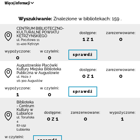
Więcej informacji
Wyszukiwanie:
Znalezione w bibliotekach: 159 .
CENTRUM BIBLIOTECZNO-
KULTURALNE POWIATU
dostępne:
zarezerwowane:
KĘTRZYŃSKIEGO
1 z 1
0
ul. Pocztowa 11
11-400 Kętrzyn
wypożyczone:
w czytelni:
sprawdź
0
0
Augustowskie Placówki
Kultury Miejska Biblioteka
dostępne:
zarezerwowane:
Publiczna w Augustowie
0 z 1
0
ul. Hoża 7
16-300 Augustów
wypożyczone:
w czytelni:
sprawdź
1
0
Biblioteka
- Centrum
Kultury w
dostępne:
zarezerwowane:
wypożyczone:
Łubiance
0 z 1
0
1
ul. Toruńska
4
87-152
Łubianka
w czytelni: