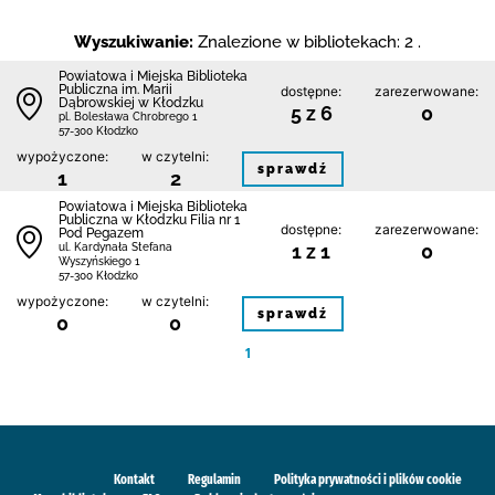
Wyszukiwanie:
Znalezione w bibliotekach: 2 .
Powiatowa i Miejska Biblioteka
Publiczna im. Marii
dostępne:
zarezerwowane:
Dąbrowskiej w Kłodzku
5 z 6
0
pl. Bolesława Chrobrego 1
57-300 Kłodzko
wypożyczone:
w czytelni:
sprawdź
1
2
Powiatowa i Miejska Biblioteka
Publiczna w Kłodzku Filia nr 1
dostępne:
zarezerwowane:
Pod Pegazem
1 z 1
0
ul. Kardynała Stefana
Wyszyńskiego 1
57-300 Kłodzko
wypożyczone:
w czytelni:
sprawdź
0
0
1
Kontakt
Regulamin
Polityka prywatności i plików cookie