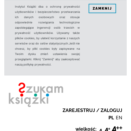
Instytut Książki dba o ochronę prywatności
ZAMKNIJ
użytkowników i bezpieczeństwo przetwarzania
ich danych osobowych oraz stosuje
odpowiednie rozwiązania technologiczne
zapobiegające ingerencji osób trzecich w
prywatność użytkowników. Używamy także
plików cookies, by ułatwić korzystanie z naszych
serwisów oraz do celów statystycznych.Jeśli nie
chcesz, by pliki cookies były zapisywane na
Twoim dysku zmień ustawienia swojej
przeglądarki. Kliknij "Zamknij" aby zaakceptować
naszą politykę prywatności.
ZAREJESTRUJ / ZALOGUJ
PL
EN
wielkość: