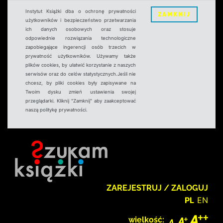
Instytut Książki dba o ochronę prywatności
ZAMKNIJ
użytkowników i bezpieczeństwo przetwarzania
ich danych osobowych oraz stosuje
odpowiednie rozwiązania technologiczne
zapobiegające ingerencji osób trzecich w
prywatność użytkowników. Używamy także
plików cookies, by ułatwić korzystanie z naszych
serwisów oraz do celów statystycznych.Jeśli nie
chcesz, by pliki cookies były zapisywane na
Twoim dysku zmień ustawienia swojej
przeglądarki. Kliknij "Zamknij" aby zaakceptować
naszą politykę prywatności.
ZAREJESTRUJ / ZALOGUJ
PL
EN
wielkość: