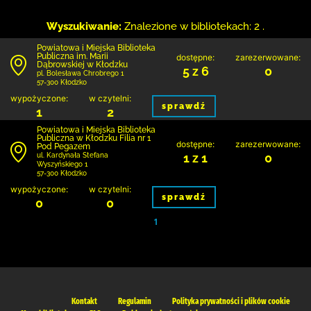
Wyszukiwanie:
Znalezione w bibliotekach: 2 .
Powiatowa i Miejska Biblioteka
Publiczna im. Marii
dostępne:
zarezerwowane:
Dąbrowskiej w Kłodzku
5 z 6
0
pl. Bolesława Chrobrego 1
57-300 Kłodzko
wypożyczone:
w czytelni:
sprawdź
1
2
Powiatowa i Miejska Biblioteka
Publiczna w Kłodzku Filia nr 1
dostępne:
zarezerwowane:
Pod Pegazem
1 z 1
0
ul. Kardynała Stefana
Wyszyńskiego 1
57-300 Kłodzko
wypożyczone:
w czytelni:
sprawdź
0
0
1
Kontakt
Regulamin
Polityka prywatności i plików cookie