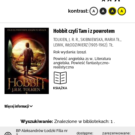
kontrast:
Hobbit czyli Tam i z powrotem
TOLKIEN, J. R. R., SKIBNIEWSKA, MARIA TŁ.,
LEWIK, WŁODZIMIERZ (1905-1962). TŁ.
Rok wydania: [2012].
Powieść angielska 21 w., Literatura
angielska, Powieść fantastyczno-
realistyczna
Więcej informacji
Wyszukiwanie:
Znalezione w bibliotekach: 1 .
BP Aleksandrów Łodzki Filia nr
dostępne:
zarezerwowane:
2