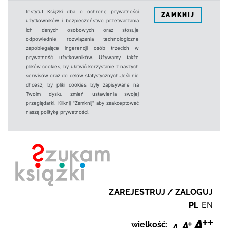
Instytut Książki dba o ochronę prywatności
ZAMKNIJ
użytkowników i bezpieczeństwo przetwarzania
ich danych osobowych oraz stosuje
odpowiednie rozwiązania technologiczne
zapobiegające ingerencji osób trzecich w
prywatność użytkowników. Używamy także
plików cookies, by ułatwić korzystanie z naszych
serwisów oraz do celów statystycznych.Jeśli nie
chcesz, by pliki cookies były zapisywane na
Twoim dysku zmień ustawienia swojej
przeglądarki. Kliknij "Zamknij" aby zaakceptować
naszą politykę prywatności.
ZAREJESTRUJ / ZALOGUJ
PL
EN
wielkość: