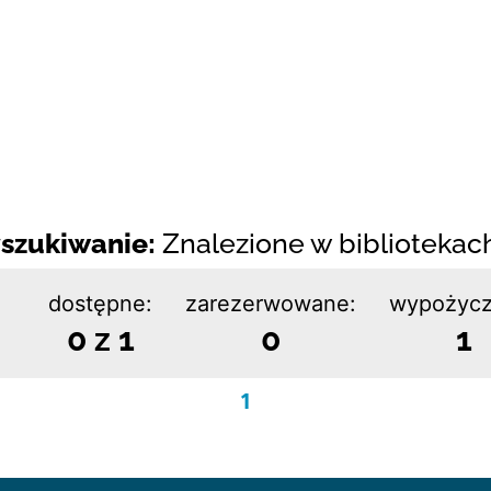
szukiwanie:
Znalezione w bibliotekach:
dostępne:
zarezerwowane:
wypożycz
0 z 1
0
1
1