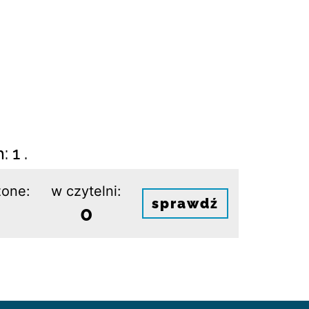
 1 .
one:
w czytelni:
sprawdź
0