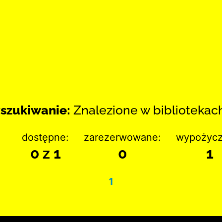
szukiwanie:
Znalezione w bibliotekach:
dostępne:
zarezerwowane:
wypożycz
0 z 1
0
1
1