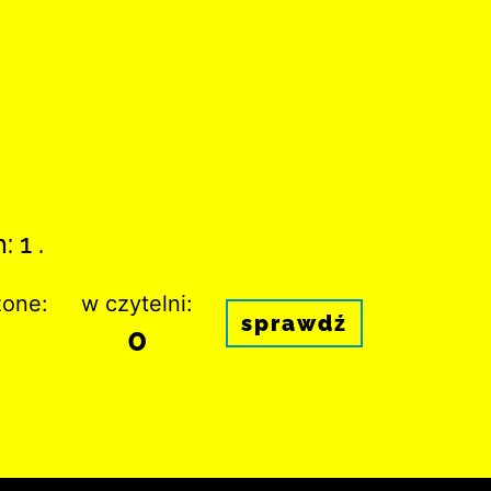
 1 .
one:
w czytelni:
sprawdź
0