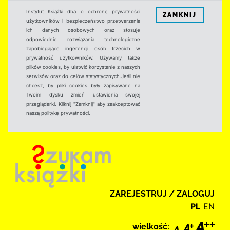
Instytut Książki dba o ochronę prywatności
ZAMKNIJ
użytkowników i bezpieczeństwo przetwarzania
ich danych osobowych oraz stosuje
odpowiednie rozwiązania technologiczne
zapobiegające ingerencji osób trzecich w
prywatność użytkowników. Używamy także
plików cookies, by ułatwić korzystanie z naszych
serwisów oraz do celów statystycznych.Jeśli nie
chcesz, by pliki cookies były zapisywane na
Twoim dysku zmień ustawienia swojej
przeglądarki. Kliknij "Zamknij" aby zaakceptować
naszą politykę prywatności.
ZAREJESTRUJ / ZALOGUJ
PL
EN
wielkość: