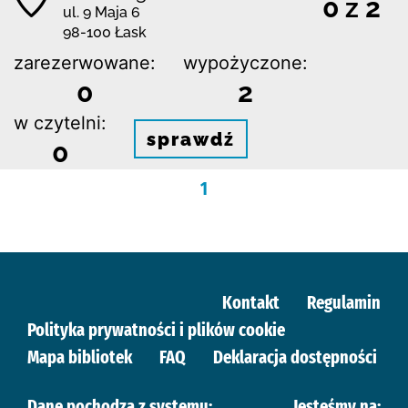
0 z 2
ul. 9 Maja 6
98-100 Łask
zarezerwowane:
wypożyczone:
0
2
w czytelni:
sprawdź
0
1
Kontakt
Regulamin
Polityka prywatności i plików cookie
Mapa bibliotek
FAQ
Deklaracja dostępności
Dane pochodzą z systemu:
Jesteśmy na: