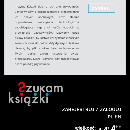
Instytut Książki dba o ochronę prywatności
ZAMKNIJ
użytkowników i bezpieczeństwo przetwarzania
ich danych osobowych oraz stosuje
odpowiednie rozwiązania technologiczne
zapobiegające ingerencji osób trzecich w
prywatność użytkowników. Używamy także
plików cookies, by ułatwić korzystanie z naszych
serwisów oraz do celów statystycznych.Jeśli nie
chcesz, by pliki cookies były zapisywane na
Twoim dysku zmień ustawienia swojej
przeglądarki. Kliknij "Zamknij" aby zaakceptować
naszą politykę prywatności.
ZAREJESTRUJ / ZALOGUJ
PL
EN
wielkość: