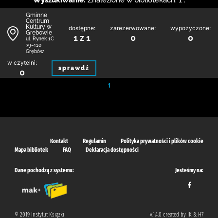
Wyszukiwanie:
Znalezione w bibliotekach: 1 .
Gminne
Centrum
Kultury w
dostępne:
zarezerwowane:
wypożyczone:
Grębowie
1 z 1
0
0
ul. Rynek 1C
39-410
Grębów
w czytelni:
sprawdź
0
1
Kontakt
Regulamin
Polityka prywatności i plików cookie
Mapa bibliotek
FAQ
Deklaracja dostępności
Dane pochodzą z systemu:
Jesteśmy na:
© 2019 Instytut Książki
v.1.4.0 created by IK & H7