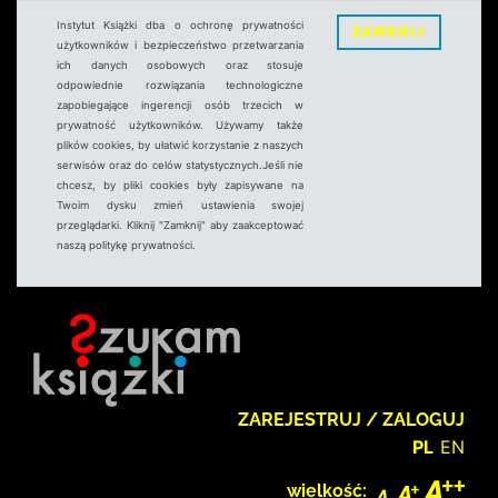
Instytut Książki dba o ochronę prywatności
ZAMKNIJ
użytkowników i bezpieczeństwo przetwarzania
ich danych osobowych oraz stosuje
odpowiednie rozwiązania technologiczne
zapobiegające ingerencji osób trzecich w
prywatność użytkowników. Używamy także
plików cookies, by ułatwić korzystanie z naszych
serwisów oraz do celów statystycznych.Jeśli nie
chcesz, by pliki cookies były zapisywane na
Twoim dysku zmień ustawienia swojej
przeglądarki. Kliknij "Zamknij" aby zaakceptować
naszą politykę prywatności.
ZAREJESTRUJ / ZALOGUJ
PL
EN
wielkość: