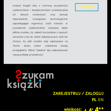
Instytut Książki dba o ochronę prywatności
ZAMKNIJ
użytkowników i bezpieczeństwo przetwarzania
ich danych osobowych oraz stosuje
odpowiednie rozwiązania technologiczne
zapobiegające ingerencji osób trzecich w
prywatność użytkowników. Używamy także
plików cookies, by ułatwić korzystanie z naszych
serwisów oraz do celów statystycznych.Jeśli nie
chcesz, by pliki cookies były zapisywane na
Twoim dysku zmień ustawienia swojej
przeglądarki. Kliknij "Zamknij" aby zaakceptować
naszą politykę prywatności.
ZAREJESTRUJ / ZALOGUJ
PL
EN
wielkość: