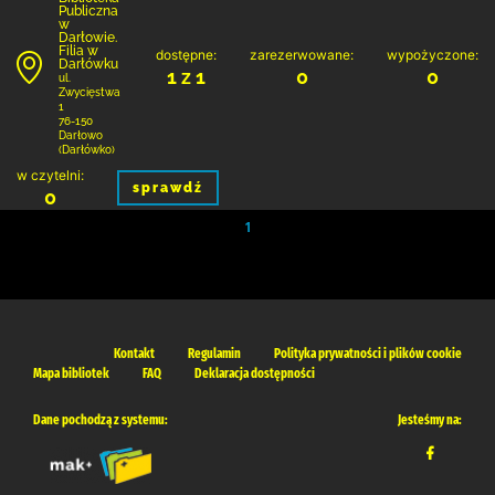
Publiczna
w
Darłowie.
Filia w
dostępne:
zarezerwowane:
wypożyczone:
Darłówku
1 z 1
0
0
ul.
Zwycięstwa
1
76-150
Darłowo
(Darłówko)
w czytelni:
sprawdź
0
1
Kontakt
Regulamin
Polityka prywatności i plików cookie
Mapa bibliotek
FAQ
Deklaracja dostępności
Dane pochodzą z systemu:
Jesteśmy na: