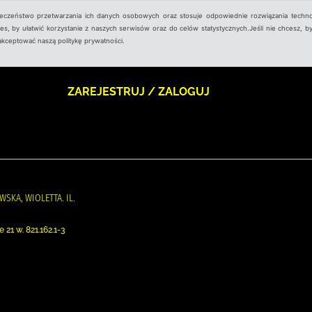
ieczeństwo przetwarzania ich danych osobowych oraz stosuje odpowiednie rozwiązania techno
, by ułatwić korzystanie z naszych serwisów oraz do celów statystycznych.Jeśli nie chcesz, by
aakceptować naszą politykę prywatności.
ZAREJESTRUJ / ZALOGUJ
WSKA, WIOLETTA. IL.
21 w. 821.162.1-3