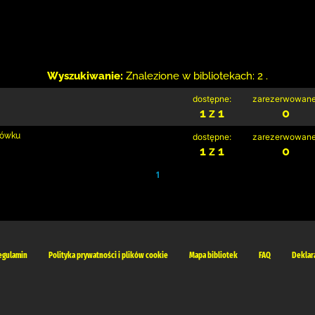
Wyszukiwanie:
Znalezione w bibliotekach: 2 .
dostępne:
zarezerwowane
1 z 1
0
rłówku
dostępne:
zarezerwowane
1 z 1
0
1
egulamin
Polityka prywatności i plików cookie
Mapa bibliotek
FAQ
Deklar