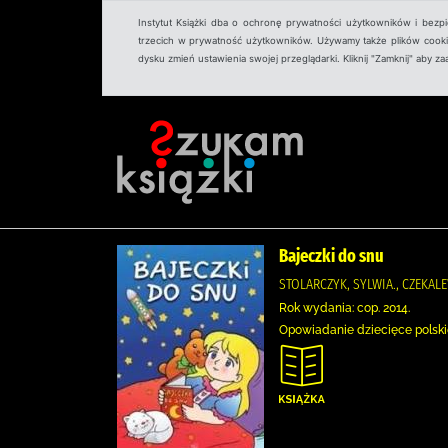
Instytut Książki dba o ochronę prywatności użytkowników i bezp
trzecich w prywatność użytkowników. Używamy także plików cookies
dysku zmień ustawienia swojej przeglądarki. Kliknij "Zamknij" aby z
Bajeczki do snu
STOLARCZYK, SYLWIA., CZEKALE
Rok wydania: cop. 2014.
Opowiadanie dziecięce polskie 