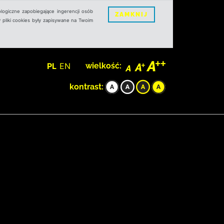
logiczne zapobiegające ingerencji osób
ZAMKNIJ
 pliki cookies były zapisywane na Twoim
PL
EN
wielkość:
kontrast: