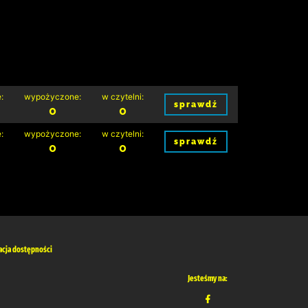
:
wypożyczone:
w czytelni:
sprawdź
0
0
:
wypożyczone:
w czytelni:
sprawdź
0
0
acja dostępności
Jesteśmy na: