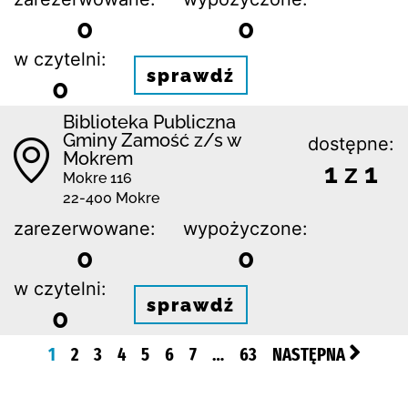
0
0
w czytelni:
sprawdź
0
Biblio­teka Publiczna
Gminy Zamość z/s w
dostępne:
Mokrem
1 z 1
Mokre 116
22-400 Mokre
zarezerwowane:
wypożyczone:
0
0
w czytelni:
sprawdź
0
1
2
3
4
5
6
7
…
63
NASTĘPNA