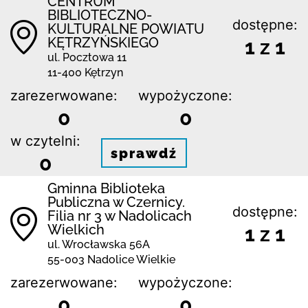
CENTRUM
BIBLIOTECZNO-
dostępne:
KULTURALNE POWIATU
KĘTRZYŃSKIEGO
1 z 1
ul. Pocztowa 11
11-400 Kętrzyn
zarezerwowane:
wypożyczone:
0
0
w czytelni:
sprawdź
0
Gminna Biblioteka
Publiczna w Czernicy.
dostępne:
Filia nr 3 w Nadolicach
Wielkich
1 z 1
ul. Wrocławska 56A
55-003 Nadolice Wielkie
zarezerwowane:
wypożyczone:
0
0