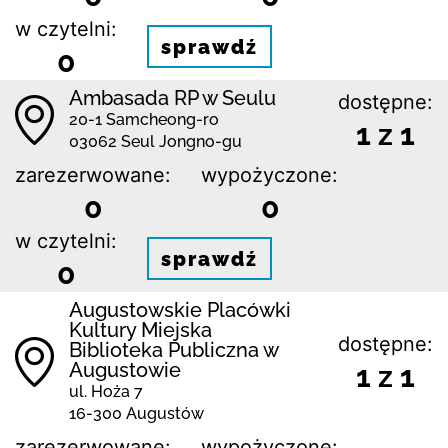
w czytelni:
sprawdź
0
Ambasada RP w Seulu
dostępne:
20-1 Samcheong-ro
1 z 1
03062 Seul Jongno-gu
zarezerwowane:
wypożyczone:
0
0
w czytelni:
sprawdź
0
Augustowskie Placówki
Kultury Miejska
dostępne:
Biblioteka Publiczna w
Augustowie
1 z 1
ul. Hoża 7
16-300 Augustów
zarezerwowane:
wypożyczone: